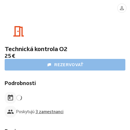
Technik
Technik
Technik
003
11
009
Technická kontrola O2
25 €
REZERVOVAŤ
Podrobnosti
Poskytujú
3 zamestnanci