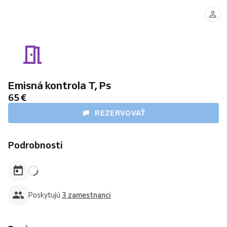
Technik
Technik
Technik
003
11
009
Emisná kontrola T, Ps
65 €
REZERVOVAŤ
Podrobnosti
Poskytujú
3 zamestnanci