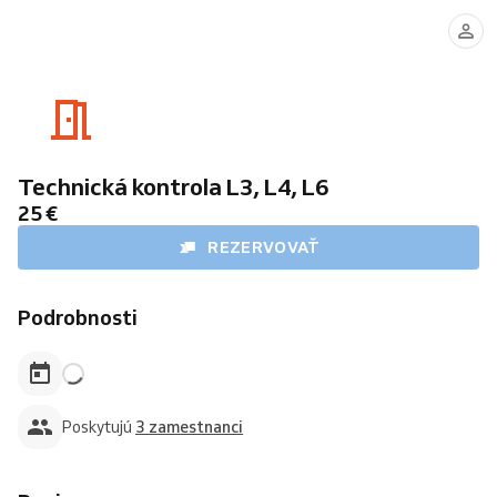
Technik
Technik
Technik
003
11
009
Technická kontrola L3, L4, L6
25 €
REZERVOVAŤ
Podrobnosti
Poskytujú
3 zamestnanci