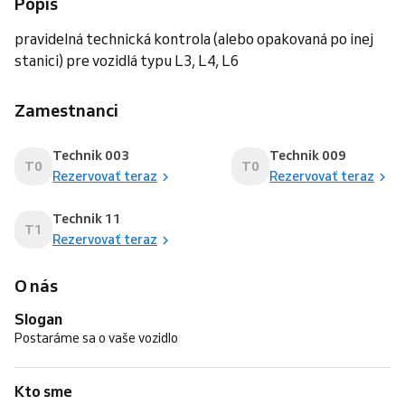
Popis
pravidelná technická kontrola (alebo opakovaná po inej
stanici) pre vozidlá typu L3, L4, L6
Zamestnanci
Technik 003
Technik 009
T0
T0
Rezervovať teraz
Rezervovať teraz
Technik 11
T1
Rezervovať teraz
O nás
Slogan
Postaráme sa o vaše vozidlo
Kto sme