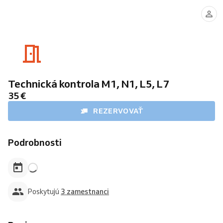
Technik
Technik
Technik
003
11
009
Technická kontrola M1, N1, L5, L7
35 €
REZERVOVAŤ
Podrobnosti
Poskytujú
3 zamestnanci